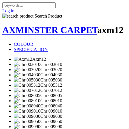
Log in
Search Product
AXMINSTER CARPET
axm12
COLOUR
SPECIFICATION
Axm12
Chr 003010
Chr 003020
Chr 004030
Chr 005030
Chr 005312
Chr 007012
Chr 008005
Chr 008010
Chr 008040
Chr 009010
Chr 009030
Chr 009050
Chr 009090