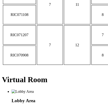
7
11
RIC071108
8
RIC071207
7
7
12
RIC070908
8
Virtual Room
Lobby Area