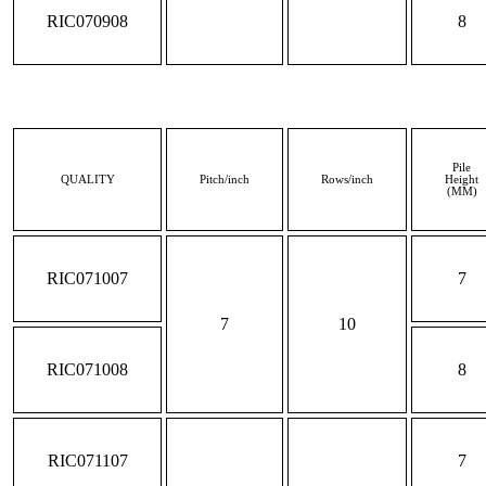
RIC070908
8
Pile
QUALITY
Pitch/inch
Rows/inch
Height
(MM)
RIC071007
7
7
10
RIC071008
8
RIC071107
7